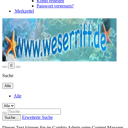
Konto erstellen
Passwort vergessen?
Merkzettel
0
Suche
Alle
Alle
Erweiterte Suche
Suche...
Diesen Text können Sie im Gambio Admin unter Content Manager -