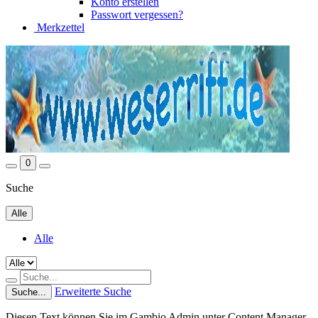
Konto erstellen
Passwort vergessen?
Merkzettel
0
Suche
Alle
Alle
Erweiterte Suche
Suche...
Diesen Text können Sie im Gambio Admin unter Content Manager -