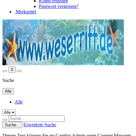
Konto erstellen
Passwort vergessen?
Merkzettel
0
Suche
Alle
Alle
Erweiterte Suche
Suche...
Diesen Text können Sie im Gambio Admin unter Content Manager -