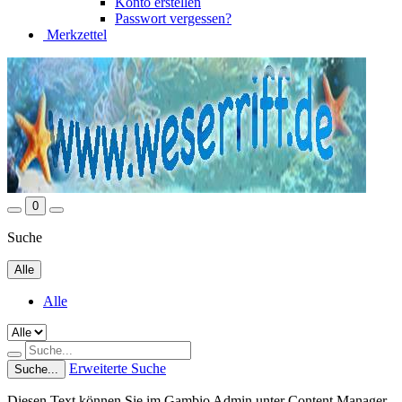
Konto erstellen
Passwort vergessen?
Merkzettel
0
Suche
Alle
Alle
Erweiterte Suche
Suche...
Diesen Text können Sie im Gambio Admin unter Content Manager -