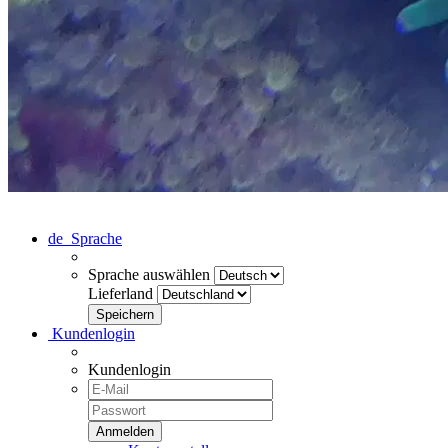
de
Sprache
Sprache auswählen
Lieferland
Kundenlogin
Kundenlogin