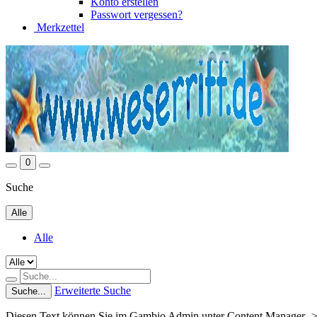
Konto erstellen
Passwort vergessen?
Merkzettel
0
Suche
Alle
Alle
Erweiterte Suche
Suche...
Diesen Text können Sie im Gambio Admin unter Content Manager ->