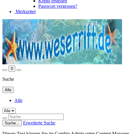
Konto erstellen
Passwort vergessen?
Merkzettel
0
Suche
Alle
Alle
Erweiterte Suche
Suche...
Diesen Text können Sie im Gambio Admin unter Content Manager -