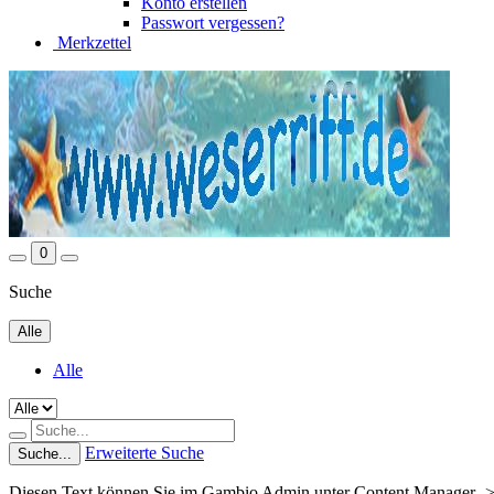
Konto erstellen
Passwort vergessen?
Merkzettel
0
Suche
Alle
Alle
Erweiterte Suche
Suche...
Diesen Text können Sie im Gambio Admin unter Content Manager ->