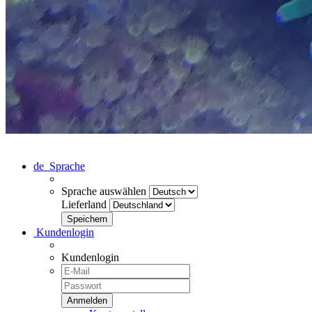
de
Sprache
Sprache auswählen
Lieferland
Kundenlogin
Kundenlogin