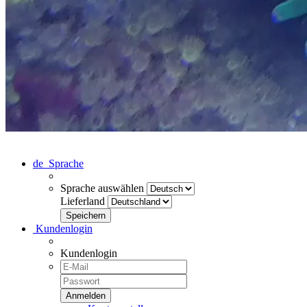
de
Sprache
Sprache auswählen
Lieferland
Kundenlogin
Kundenlogin