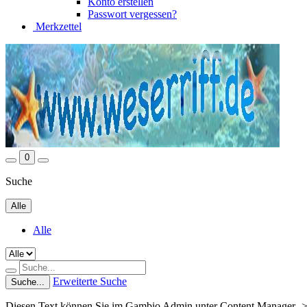
Konto erstellen
Passwort vergessen?
Merkzettel
0
Suche
Alle
Alle
Erweiterte Suche
Suche...
Diesen Text können Sie im Gambio Admin unter Content Manager ->