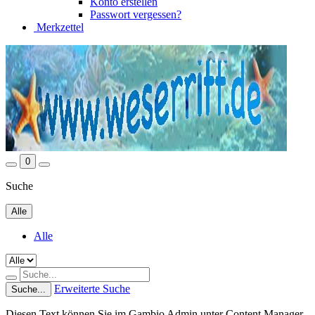
Konto erstellen
Passwort vergessen?
Merkzettel
0
Suche
Alle
Alle
Erweiterte Suche
Suche...
Diesen Text können Sie im Gambio Admin unter Content Manager -