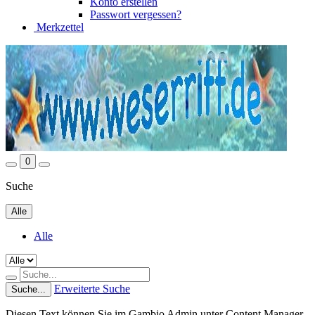
Konto erstellen
Passwort vergessen?
Merkzettel
0
Suche
Alle
Alle
Erweiterte Suche
Suche...
Diesen Text können Sie im Gambio Admin unter Content Manager -