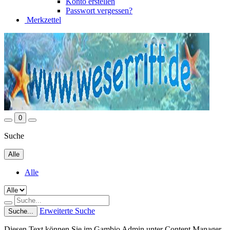
Konto erstellen
Passwort vergessen?
Merkzettel
0
Suche
Alle
Alle
Erweiterte Suche
Suche...
Diesen Text können Sie im Gambio Admin unter Content Manager -