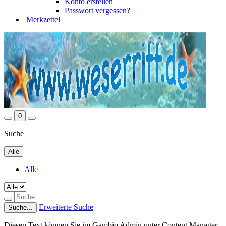
Konto erstellen
Passwort vergessen?
Merkzettel
0
Suche
Alle
Alle
Erweiterte Suche
Suche...
Diesen Text können Sie im Gambio Admin unter Content Manager -