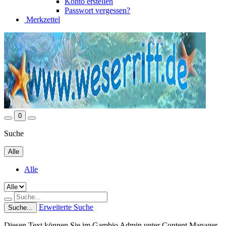
Konto erstellen
Passwort vergessen?
Merkzettel
0
Suche
Alle
Alle
Erweiterte Suche
Suche...
Diesen Text können Sie im Gambio Admin unter Content Manager -