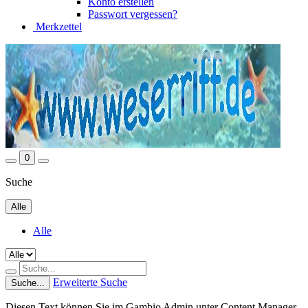
Konto erstellen
Passwort vergessen?
Merkzettel
0
Suche
Alle
Alle
Erweiterte Suche
Suche...
Diesen Text können Sie im Gambio Admin unter Content Manager -