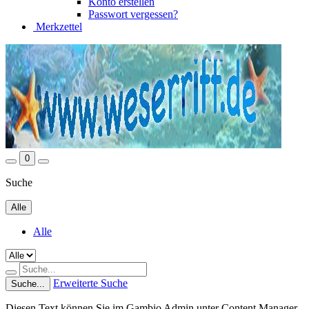
Konto erstellen
Passwort vergessen?
Merkzettel
0
Suche
Alle
Alle
Erweiterte Suche
Suche...
Diesen Text können Sie im Gambio Admin unter Content Manager -