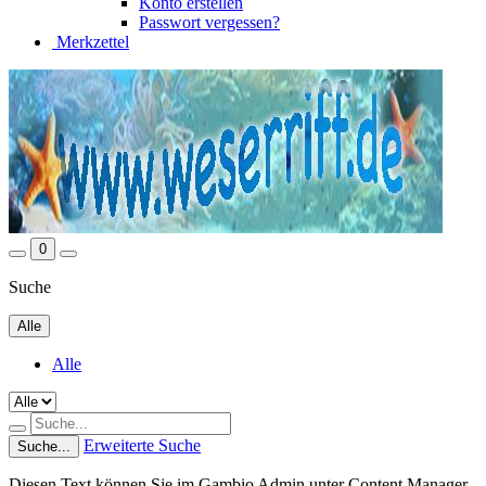
Konto erstellen
Passwort vergessen?
Merkzettel
0
Suche
Alle
Alle
Erweiterte Suche
Suche...
Diesen Text können Sie im Gambio Admin unter Content Manager -