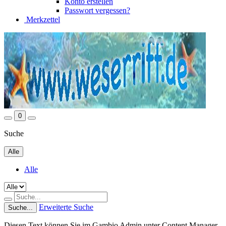
Konto erstellen
Passwort vergessen?
Merkzettel
0
Suche
Alle
Alle
Erweiterte Suche
Suche...
Diesen Text können Sie im Gambio Admin unter Content Manager -