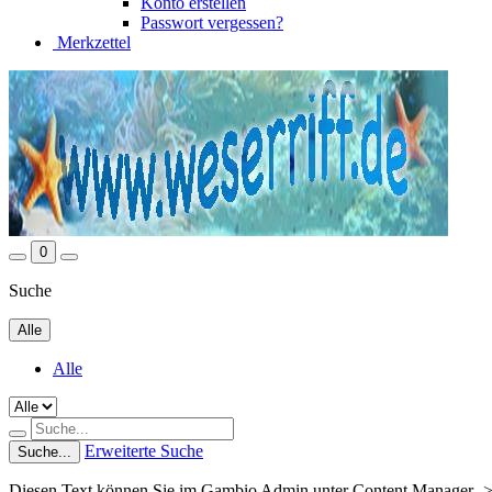
Konto erstellen
Passwort vergessen?
Merkzettel
0
Suche
Alle
Alle
Erweiterte Suche
Suche...
Diesen Text können Sie im Gambio Admin unter Content Manager ->