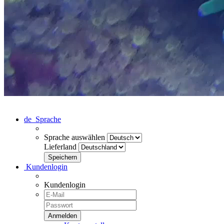
de
Sprache
Sprache auswählen
Lieferland
Kundenlogin
Kundenlogin