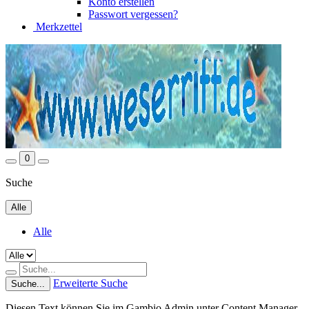
Konto erstellen
Passwort vergessen?
Merkzettel
0
Suche
Alle
Alle
Erweiterte Suche
Suche...
Diesen Text können Sie im Gambio Admin unter Content Manager -