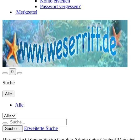
Konto erstellen
Passwort vergessen?
Merkzettel
0
Suche
Alle
Alle
Erweiterte Suche
Suche...
Diesen Text können Sie im Gambio Admin unter Content Manager -