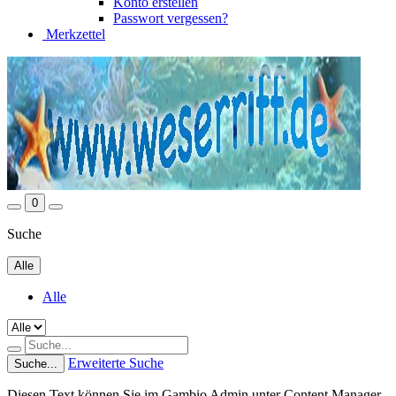
Konto erstellen
Passwort vergessen?
Merkzettel
0
Suche
Alle
Alle
Erweiterte Suche
Suche...
Diesen Text können Sie im Gambio Admin unter Content Manager -