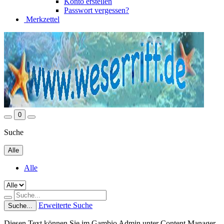
Konto erstellen
Passwort vergessen?
Merkzettel
0
Suche
Alle
Alle
Erweiterte Suche
Suche...
Diesen Text können Sie im Gambio Admin unter Content Manager -