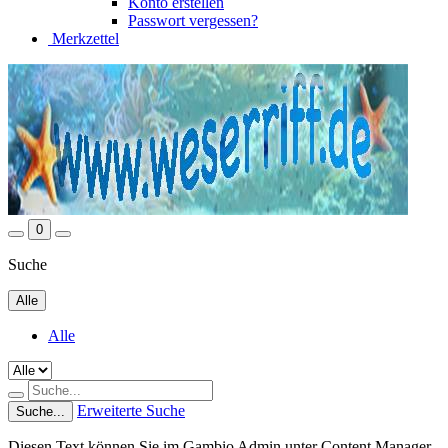
Konto erstellen
Passwort vergessen?
Merkzettel
0
Suche
Alle
Alle
Erweiterte Suche
Suche...
Diesen Text können Sie im Gambio Admin unter Content Manager -