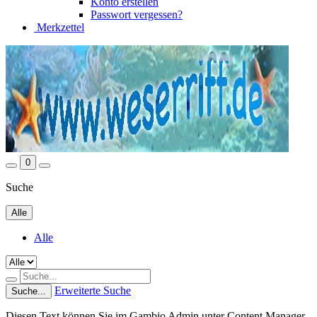
Konto erstellen
Passwort vergessen?
Merkzettel
0
Suche
Alle
Alle
Erweiterte Suche
Suche...
Diesen Text können Sie im Gambio Admin unter Content Manager -