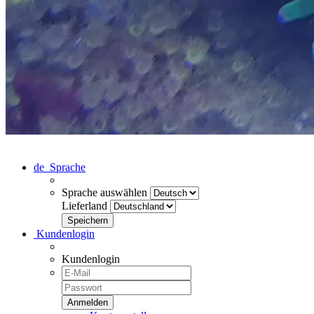
de
Sprache
Sprache auswählen
Lieferland
Kundenlogin
Kundenlogin