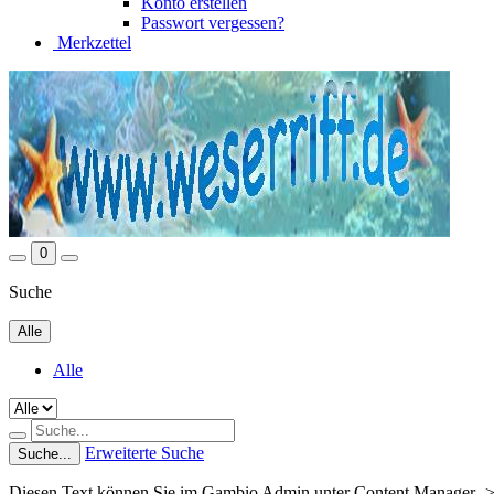
Konto erstellen
Passwort vergessen?
Merkzettel
0
Suche
Alle
Alle
Erweiterte Suche
Suche...
Diesen Text können Sie im Gambio Admin unter Content Manager ->