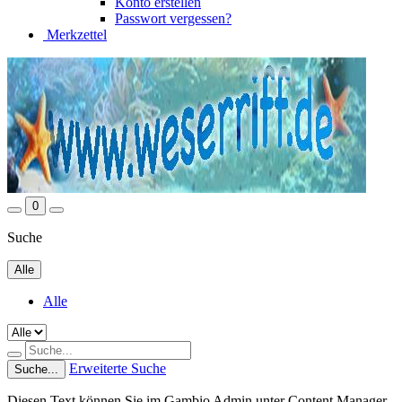
Konto erstellen
Passwort vergessen?
Merkzettel
0
Suche
Alle
Alle
Erweiterte Suche
Suche...
Diesen Text können Sie im Gambio Admin unter Content Manager -