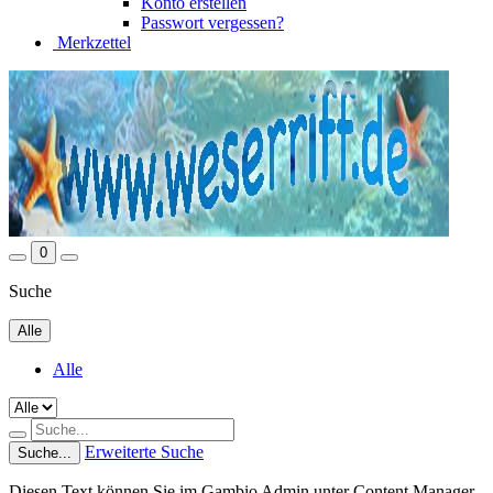
Konto erstellen
Passwort vergessen?
Merkzettel
0
Suche
Alle
Alle
Erweiterte Suche
Suche...
Diesen Text können Sie im Gambio Admin unter Content Manager -