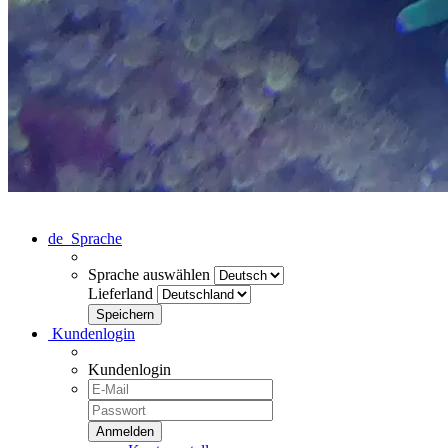
de
Sprache
Sprache auswählen
Lieferland
Kundenlogin
Kundenlogin