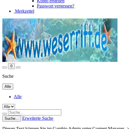
Konto erstellen
Passwort vergessen?
Merkzettel
0
Suche
Alle
Alle
Erweiterte Suche
Suche...
Diesen Text können Sie im Gambio Admin unter Content Manager ->