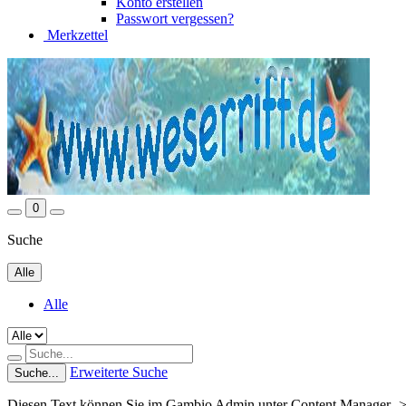
Konto erstellen
Passwort vergessen?
Merkzettel
0
Suche
Alle
Alle
Erweiterte Suche
Suche...
Diesen Text können Sie im Gambio Admin unter Content Manager ->