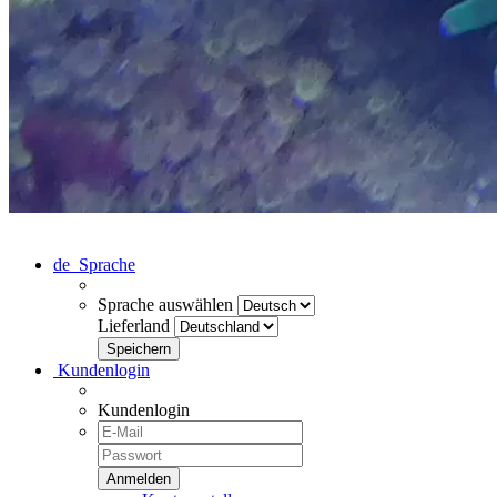
de
Sprache
Sprache auswählen
Lieferland
Kundenlogin
Kundenlogin