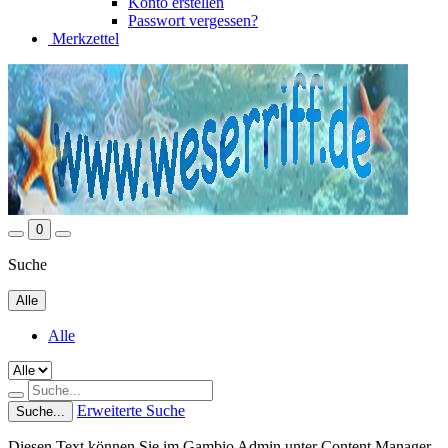
Konto erstellen
Passwort vergessen?
Merkzettel
0
Suche
Alle
Alle
Erweiterte Suche
Suche...
Diesen Text können Sie im Gambio Admin unter Content Manager -