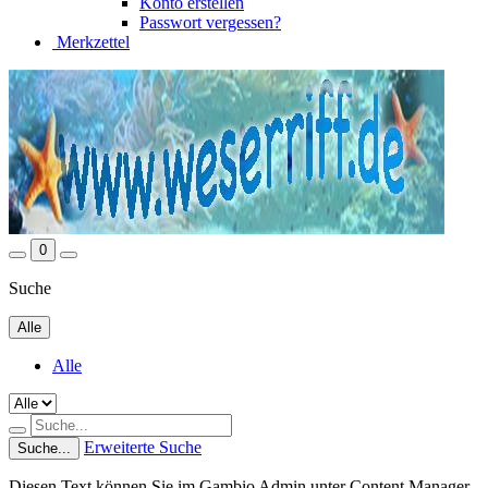
Konto erstellen
Passwort vergessen?
Merkzettel
0
Suche
Alle
Alle
Erweiterte Suche
Suche...
Diesen Text können Sie im Gambio Admin unter Content Manager -