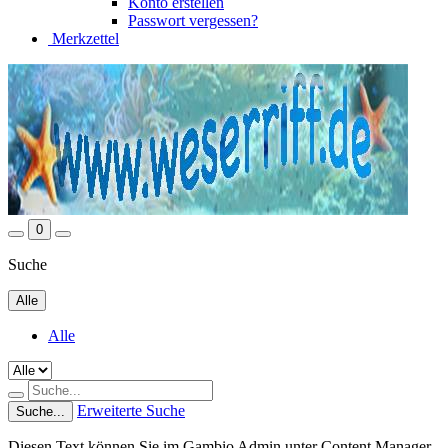
Konto erstellen
Passwort vergessen?
Merkzettel
0
Suche
Alle
Alle
Erweiterte Suche
Suche...
Diesen Text können Sie im Gambio Admin unter Content Manager -