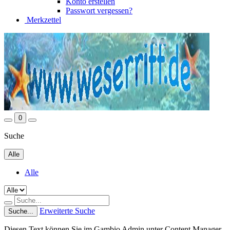
Konto erstellen
Passwort vergessen?
Merkzettel
0
Suche
Alle
Alle
Erweiterte Suche
Suche...
Diesen Text können Sie im Gambio Admin unter Content Manager -