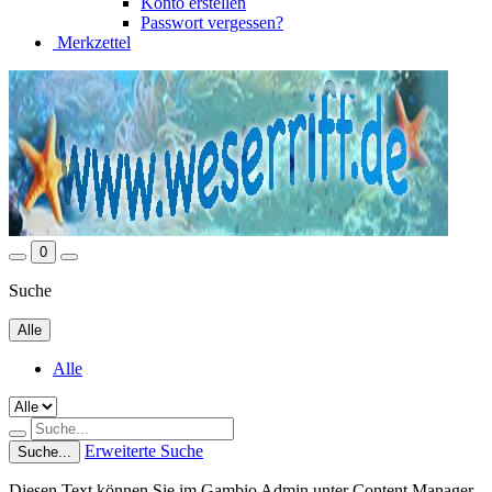
Konto erstellen
Passwort vergessen?
Merkzettel
0
Suche
Alle
Alle
Erweiterte Suche
Suche...
Diesen Text können Sie im Gambio Admin unter Content Manager -