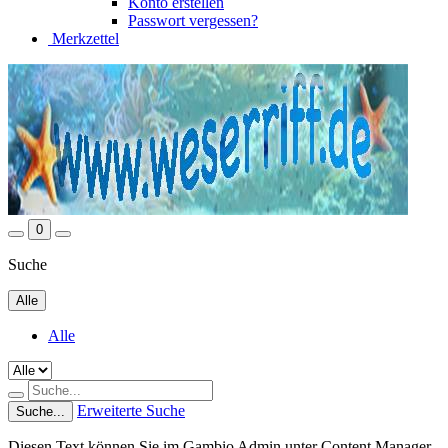
Konto erstellen
Passwort vergessen?
Merkzettel
0
Suche
Alle
Alle
Erweiterte Suche
Suche...
Diesen Text können Sie im Gambio Admin unter Content Manager -