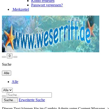
Konto erstellen
Passwort vergessen?
Merkzettel
0
Suche
Alle
Alle
Erweiterte Suche
Suche...
Diesen Text können Sie im Gambio Admin unter Content Manager ->