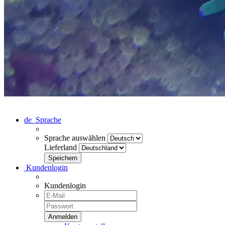
de
Sprache
Sprache auswählen
Lieferland
Kundenlogin
Kundenlogin