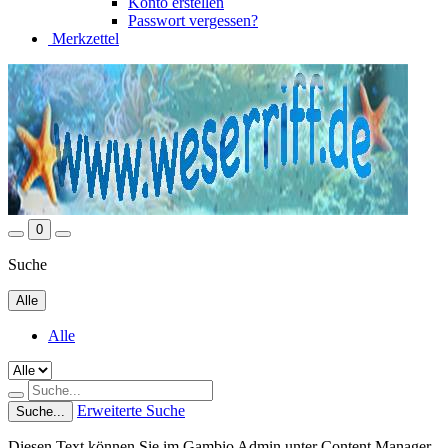
Konto erstellen
Passwort vergessen?
Merkzettel
0
Suche
Alle
Alle
Erweiterte Suche
Suche...
Diesen Text können Sie im Gambio Admin unter Content Manager -