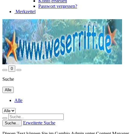
Konto erstellen
Passwort vergessen?
Merkzettel
0
Suche
Alle
Alle
Erweiterte Suche
Suche...
Diesen Text können Sie im Gambio Admin unter Content Manager -