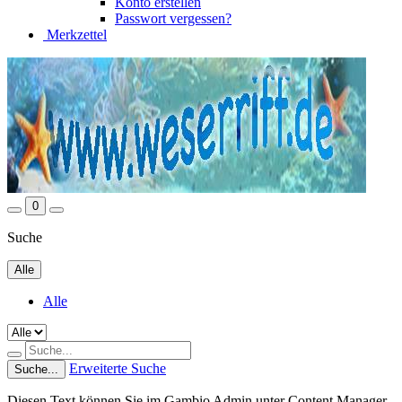
Konto erstellen
Passwort vergessen?
Merkzettel
0
Suche
Alle
Alle
Erweiterte Suche
Suche...
Diesen Text können Sie im Gambio Admin unter Content Manager -