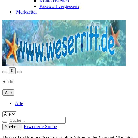
Konto erstellen
Passwort vergessen?
Merkzettel
0
Suche
Alle
Alle
Erweiterte Suche
Suche...
Diesen Text können Sie im Gambio Admin unter Content Manager -