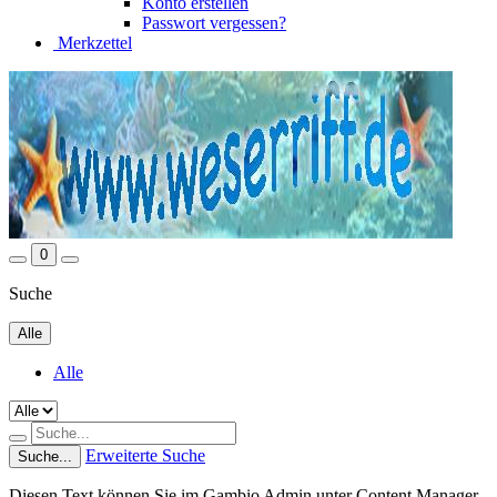
Konto erstellen
Passwort vergessen?
Merkzettel
0
Suche
Alle
Alle
Erweiterte Suche
Suche...
Diesen Text können Sie im Gambio Admin unter Content Manager -