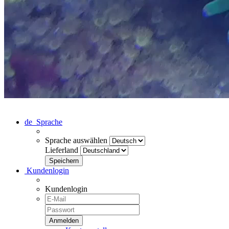
de
Sprache
Sprache auswählen
Lieferland
Kundenlogin
Kundenlogin