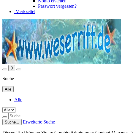
Konto erstellen
Passwort vergessen?
Merkzettel
0
Suche
Alle
Alle
Erweiterte Suche
Suche...
Diesen Text können Sie im Gambio Admin unter Content Manager ->