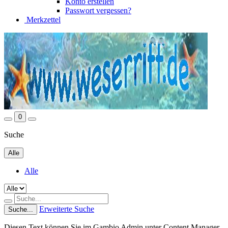
Konto erstellen
Passwort vergessen?
Merkzettel
0
Suche
Alle
Alle
Erweiterte Suche
Suche...
Diesen Text können Sie im Gambio Admin unter Content Manager -