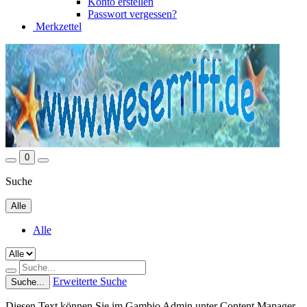
Konto erstellen
Passwort vergessen?
Merkzettel
0
Suche
Alle
Alle
Erweiterte Suche
Suche...
Diesen Text können Sie im Gambio Admin unter Content Manager -