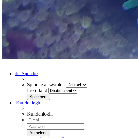
de
Sprache
Sprache auswählen
Lieferland
Kundenlogin
Kundenlogin