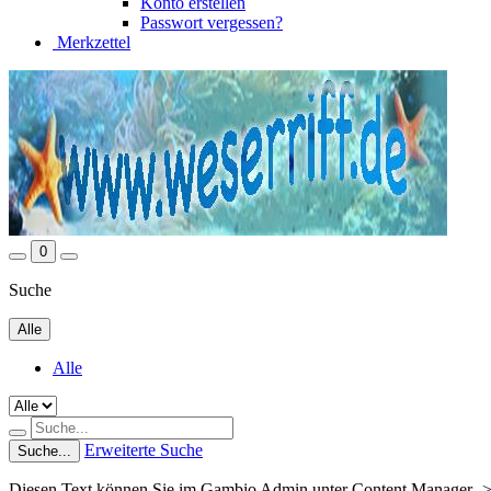
Konto erstellen
Passwort vergessen?
Merkzettel
0
Suche
Alle
Alle
Erweiterte Suche
Suche...
Diesen Text können Sie im Gambio Admin unter Content Manager ->