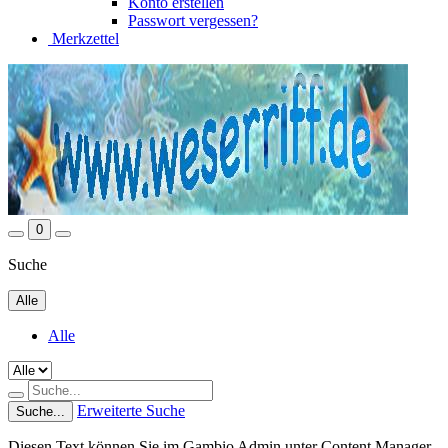
Konto erstellen
Passwort vergessen?
Merkzettel
0
Suche
Alle
Alle
Erweiterte Suche
Suche...
Diesen Text können Sie im Gambio Admin unter Content Manager -