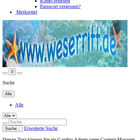
Konto erstellen
Passwort vergessen?
Merkzettel
0
Suche
Alle
Alle
Erweiterte Suche
Suche...
Diesen Text können Sie im Gambio Admin unter Content Manager -