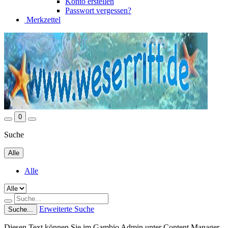
Konto erstellen
Passwort vergessen?
Merkzettel
0
Suche
Alle
Alle
Erweiterte Suche
Suche...
Diesen Text können Sie im Gambio Admin unter Content Manager -