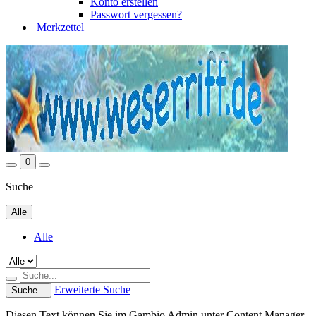
Konto erstellen
Passwort vergessen?
Merkzettel
0
Suche
Alle
Alle
Erweiterte Suche
Suche...
Diesen Text können Sie im Gambio Admin unter Content Manager -