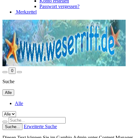
Konto erstellen
Passwort vergessen?
Merkzettel
0
Suche
Alle
Alle
Erweiterte Suche
Suche...
Diesen Text können Sie im Gambio Admin unter Content Manager -